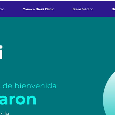
cio
Conoce Bieni Clinic
Bieni Médico
B
s de bienvenida
taron
r la