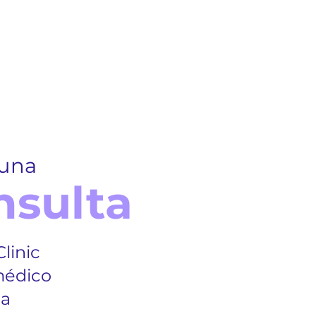
una
nsulta
Clinic
médico
ta