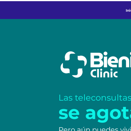
Ini
Las teleconsulta
se ago
Pero aún puedes vivi